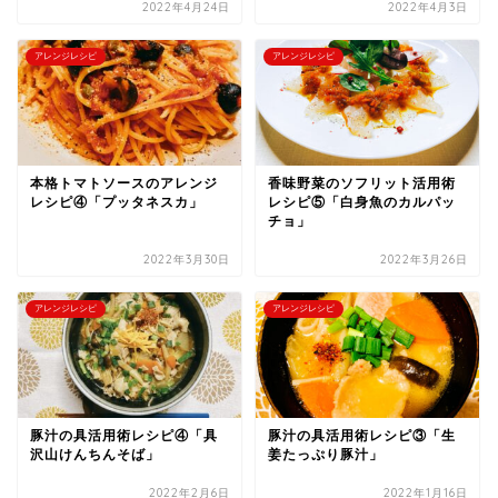
2022年4月24日
2022年4月3日
アレンジレシピ
アレンジレシピ
本格トマトソースのアレンジ
香味野菜のソフリット活用術
レシピ④「プッタネスカ」
レシピ⑤「白身魚のカルパッ
チョ」
2022年3月30日
2022年3月26日
アレンジレシピ
アレンジレシピ
豚汁の具活用術レシピ④「具
豚汁の具活用術レシピ③「生
沢山けんちんそば」
姜たっぷり豚汁」
2022年2月6日
2022年1月16日