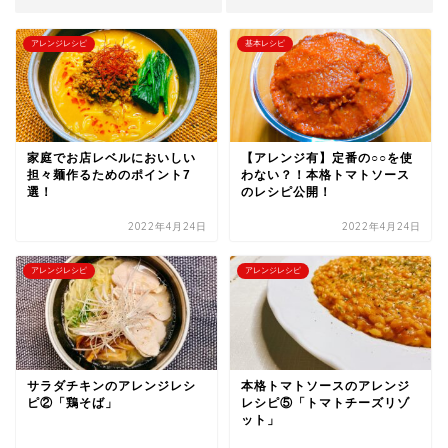
アレンジレシピ
基本レシピ
家庭でお店レベルにおいしい
【アレンジ有】定番の○○を使
担々麺作るためのポイント7
わない？！本格トマトソース
選！
のレシピ公開！
2022年4月24日
2022年4月24日
アレンジレシピ
アレンジレシピ
サラダチキンのアレンジレシ
本格トマトソースのアレンジ
ピ②「鶏そば」
レシピ⑤「トマトチーズリゾ
ット」