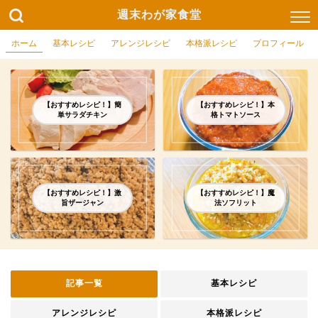
週末わが家食堂
ホーム
基本レシピ
アレンジレシピ
本格派レシピ
プロフィール
【おすすめレシピ！】簡
【おすすめレシピ！】本
単サラダチキン
格トマトソース
【おすすめレシピ！】激
【おすすめレシピ！】魔
旨ザージャン
法ソフリット
記事一覧
基本レシピ
アレンジレシピ
本格派レシピ