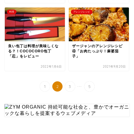
料理
アレンジレシピ
良い包丁は料理が美味しくな
ザージャンのアレンジレシピ
る？！COCOCORO包丁
④「お肉たっぷり！麻婆茄
「忍」をレビュー
子」
2022年1月6日
2021年9月20日
...
1
2
3
5